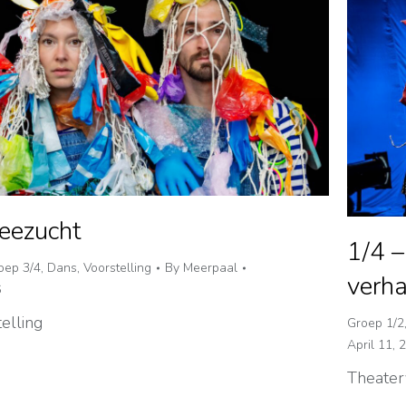
Zeezucht
1/4 –
oep 3/4
,
Dans
,
Voorstelling
By
Meerpaal
verha
6
elling
Groep 1/2
April 11, 
Theater