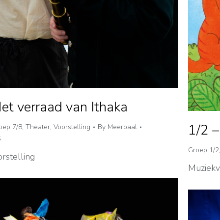
et verraad van Ithaka
1/2 –
oep 7/8
,
Theater
,
Voorstelling
By
Meerpaal
6
Groep 1/2
rstelling
Muziekv