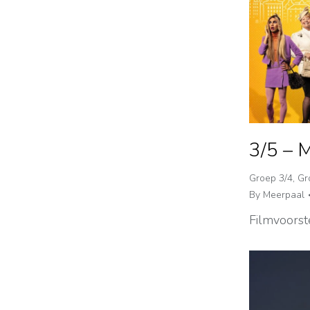
3/5 – 
Groep 3/4
,
Gr
By
Meerpaal
Filmvoorst