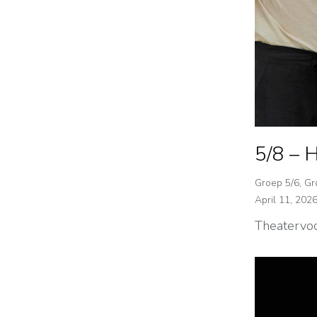
5/8 – H
Groep 5/6
,
Gr
April 11, 202
Theatervoo