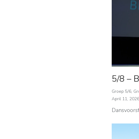
5/8 – 
Groep 5/6
,
Gr
April 11, 202
Dansvoorst