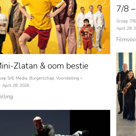
7/8 –
Groep 7/8
April 28, 
Filmvoor
Mini-Zlatan & oom bestie
oep 5/6
,
Media
,
Burgerschap
,
Voorstelling
April 28, 2026
elling