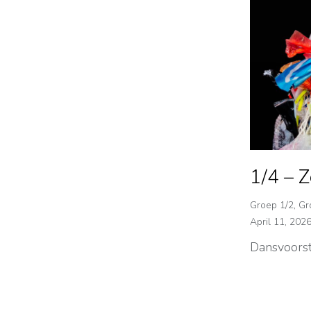
1/4 – 
Groep 1/2
,
Gr
April 11, 202
Dansvoorst