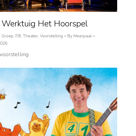
– Werktuig Het Hoorspel
,
Groep 7/8
,
Theater
,
Voorstelling
By
Meerpaal
2026
voorstelling