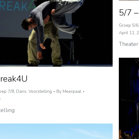
5/7 –
Groep 5/6
April 11, 
Theater
Break4U
oep 7/8
,
Dans
,
Voorstelling
By
Meerpaal
6
elling