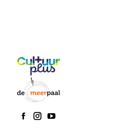
7/8 – I
Groep 7/8
,
Me
April 11, 202
Filmvoorst