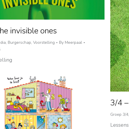
he invisible ones
dia
,
Burgerschap
,
Voorstelling
By
Meerpaal
6
elling
3/4 
Groep 3/4
Lessens