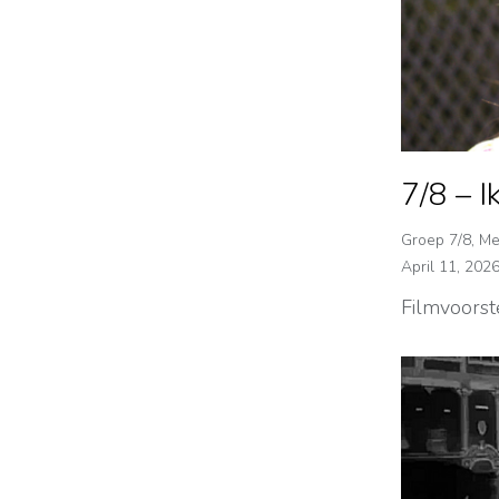
7/8 – I
Groep 7/8
,
Me
April 11, 202
Filmvoorst