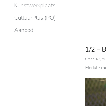
Kunstwerkplaats
CultuurPlus (PO)
Aanbod
1/2 – B
Groep 1/2
,
Mu
Module mu