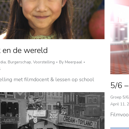
k en de wereld
dia
,
Burgerschap
,
Voorstelling
By
Meerpaal
6
elling met filmdocent & lessen op school
5/6 –
Groep 5/6
April 11, 
Filmvoo