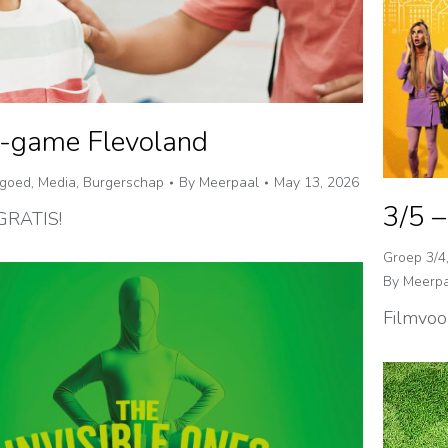
-game Flevoland
fgoed
,
Media
,
Burgerschap
By
Meerpaal
May 13, 2026
3/5 –
 GRATIS!
Groep 3/4
By
Meerpa
Filmvoor