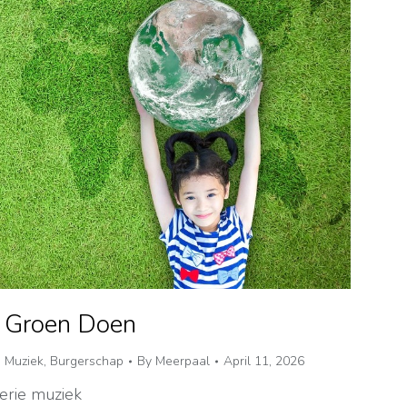
– Groen Doen
,
Muziek
,
Burgerschap
By
Meerpaal
April 11, 2026
erie muziek