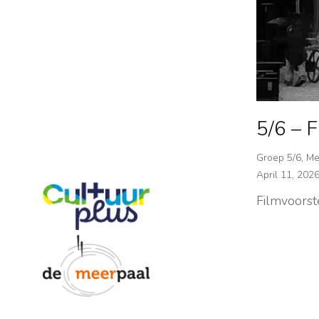
5/6 – 
Groep 5/6
,
Me
April 11, 202
Filmvoorst